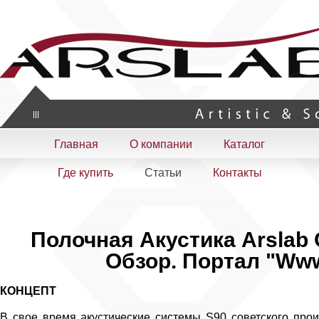
Artistic & Scientific
Главная
О компании
Каталог
Где купить
Статьи
Контакты
Полочная Акустика Arslab O
Обзор. Портал "www
КОНЦЕПТ
В свое время акустические системы S90 советского прои