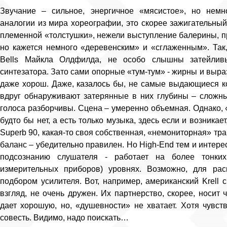
Звучание – сильное, энергичное «мясистое», но немн
аналогии из мира хореографии, это скорее зажигательны
племенной «толстушки», нежели выступление балерины, п
но кажется немного «деревенским» и «сглаженным». Так,
Bells Майкла Олдфилда, не особо слышны затейливы
синтезатора. Зато сами опорные «тум-тум» - жирны и выра
даже хорош. Даже, казалось бы, не самые выдающиеся к
вдруг обнаруживают затерянные в них глубины – сложны
голоса разборчивы. Сцена – умеренно объемная. Однако, «т
будто бы нет, а есть только музыка, здесь если и возникает
Superb 90, какая-то своя собственная, «немониторная» тра
баланс – убедительно правилен. Но High-End тем и интерес
подсознанию слушателя - работает на более тонких
измерительных приборов) уровнях. Возможно, для рас
подбором усилителя. Вот, например, американский Krell c
взгляд, не очень дружен. Их партнерство, скорее, носит
дает хорошую, но, «душевности» не хватает. Хотя чувст
совесть. Видимо, надо поискать…