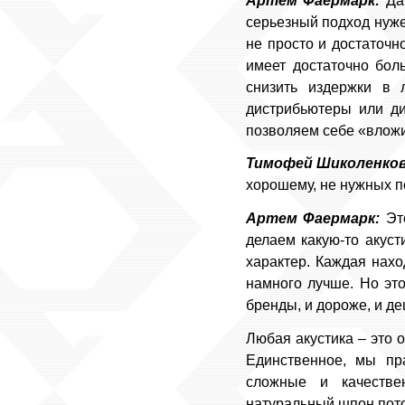
Артем Фаермарк:
Да,
серьезный подход нуже
не просто и достаточн
имеет достаточно бол
снизить издержки в 
дистрибьютеры или ди
позволяем себе «вложит
Тимофей Шиколенков
хорошему, не нужных п
Артем Фаермарк:
Это
делаем какую-то акуст
характер. Каждая нахо
намного лучше. Но это
бренды, и дороже, и д
Любая акустика – это 
Единственное, мы пр
сложные и качествен
натуральный шпон потом