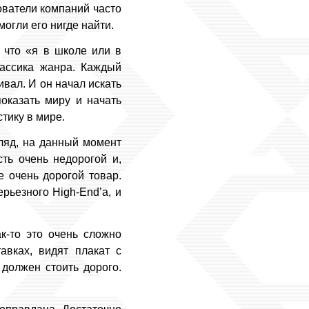
ователи компаний часто
могли его нигде найти.
 что «я в школе или в
лассика жанра. Каждый
аивал. И он начал искать
показать миру и начать
тику в мире.
ляд, на данный момент
ть очень недорогой и,
е очень дорогой товар.
рьезного High-End’а, и
к-то это очень сложно
авках, видят плакат с
 должен стоить дорого.