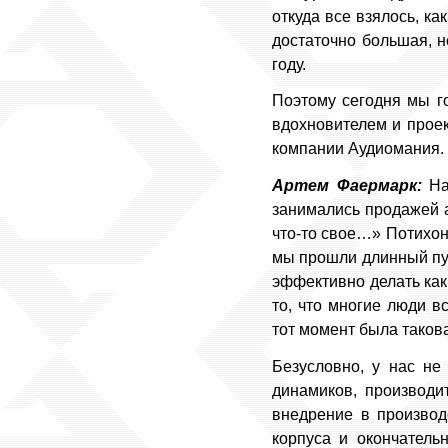
откуда все взялось, ка
достаточно большая, н
году.
Поэтому сегодня мы г
вдохновителем и проек
компании Аудиомания. А
Артем Фаермарк:
Нач
занимались продажей а
что-то свое…» Потихон
мы прошли длинный пут
эффективно делать как
то, что многие люди в
тот момент была такова
Безусловно, у нас не
динамиков, производи
внедрение в производ
корпуса и окончатель