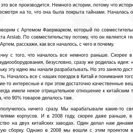
к это все производится. Немного истории, потому что истор
есмотря на то, что она была покрыта тайнами. Началась он
оворим с Артемом Фаермарком, который по совместитель
та Arslab. По совместительству потому, что он является 
ртем, расскажи, как все началось, с чего и почему.
ну с того, что началось все немного раньше. Скорее в 
удиооборудования, безусловно, сразу же родилась идея: 
ьку эту идею мы начали разрабатывать. Но это заняло дос
ь. Началось все с наших поездок в Китай и понимания того
ие-то интересные и при этом достаточно качественные вещ
сегда имели некое отрицательное отношение к китайским 
, что 90% товаров делалось там.
 получилось ничего сразу. Мы нарабатывали какие-то св
телями корпусов. И в 2008 году, скорее даже раньше, в
ство на двух китайских заводах. Один делал нам динами
ную сборку. Однако в 2008 мы вошли с этим проектом в