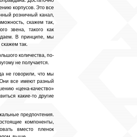
 оправдана. Достаточно
ению корпусов. Это все
енный розничный канал,
можность, скажем так,
го звена, такого как
одаем. В принципе, мы
 скажем так.
ольшого количества, по-
угому не получается.
а не говорили, что мы
. Они все имеют разный
ошению «цена-качество»
виться какие-то другие
ыкальные предпочтения.
остоящие компоненты,
зовать вместо пленок
елом, выше.