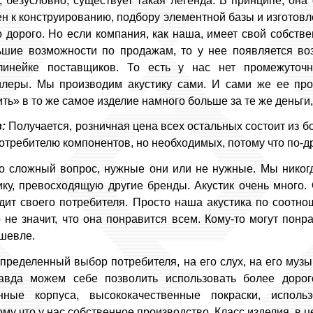
 безусловно, существует такая легенда. В принципе, она
н к конструированию, подбору элементной базы и изготовл
о дорого. Но если компания, как наша, имеет свой собств
ьшие возможности по продажам, то у нее появляется воз
линейке поставщиков. То есть у нас нет промежуточно
леры. Мы производим акустику сами. И сами же ее пр
ь» в то же самое изделие намного больше за те же деньги,
:
Получается, розничная цена всех остальных состоит из б
отребителю компонентов, но необходимых, потому что по-др
 сложный вопрос, нужные они или не нужные. Мы никогд
ику, превосходящую другие бренды. Акустик очень много
дит своего потребителя. Просто наша акустика по соотн
 не значит, что она понравится всем. Кому-то могут понра
ешевле.
определенный выбор потребителя, на его слух, на его муз
авда можем себе позволить использовать более дорог
ные корпуса, высококачественные покраски, исполь
у что у нас собственное производство. Класс изделия, в ц