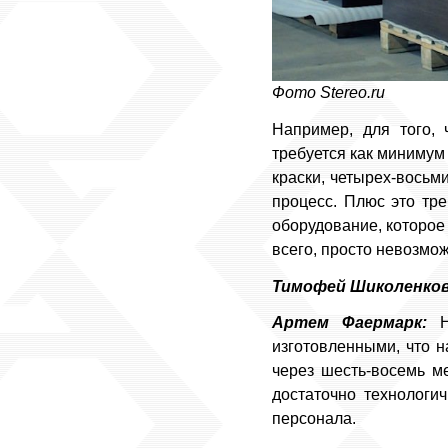
Фото Stereo.ru
Например, для того, 
требуется как минимум
краски, четырех-восьм
процесс. Плюс это тр
оборудование, которое 
всего, просто невозмож
Тимофей Шиколенков
Артем Фаермарк:
На
изготовленными, что н
через шесть-восемь ме
достаточно технологи
персонала.