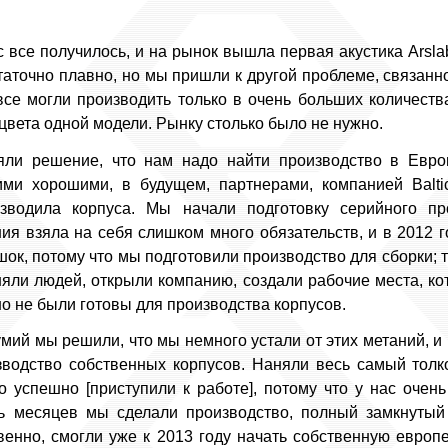
с все получилось, и на рынок вышла первая акустика Arsla
аточно плавно, но мы пришли к другой проблеме, связанной
все могли производить только в очень больших количествах
цвета одной модели. Рынку столько было не нужно.
яли решение, что нам надо найти производство в Евро
ми хорошими, в будущем, партнерами, компанией Balti
зводила корпуса. Мы начали подготовку серийного пр
ия взяла на себя слишком много обязательств, и в 2012 г
шок, потому что мы подготовили производство для сборки; 
няли людей, открыли компанию, создали рабочие места, к
но не были готовы для производства корпусов.
мий мы решили, что мы немного устали от этих метаний, и
изводство собственных корпусов. Наняли весь самый толк
о успешно [приступили к работе], потому что у нас оче
ь месяцев мы сделали производство, полный замкнутый
твенно, смогли уже к 2013 году начать собственную европе