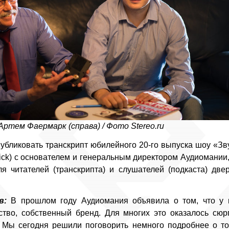
Артем Фаермарк (справа) / Фото Stereo.ru
бликовать транскрипт юбилейного 20-го выпуска шоу «Зву
ick) с основателем и генеральным директором Аудиомани
ля читателей (транскрипта) и слушателей (подкаста) две
в:
В прошлом году Аудиомания объявила о том, что у н
ство, собственный бренд. Для многих это оказалось сюр
. Мы сегодня решили поговорить немного подробнее о том