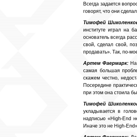
Всегда задается вопро
говорят, что они сделал
Тимофей Шиколенко
институте играл на б
основатель всегда расск
свой, сделал свой, по
продавать». Так, по-мо
Артем Фаермарк:
Наш
самая большая пробле
скажем честно, недост
Посередине практическ
при этом она стоила бы
Тимофей Шиколенко
укладывается в голов
надписью «High-End не
Иначе это не High-End»