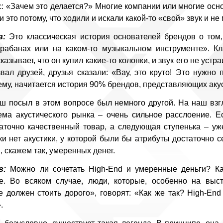
с: «Зачем это делается?» Многие компании или многие осн
и это потому, что ходили и искали какой-то «свой» звук и не 
в:
Это классическая история основателей брендов о том,
арабанах или на каком-то музыкальном инструменте». К
азывает, что он купил какие-то колонки, и звук его не устр
звал друзей, друзья сказали: «Вау, это круто! Это нужно 
ему, начитается история 90% брендов, представляющих акус
 посыл в этом вопросе был немного другой. На наш взг
ма акустического рынка – очень сильное расслоение. Ес
аточно качественный товар, а следующая ступенька – уж
и нет акустики, у которой были бы атрибуты достаточно се
, скажем так, умеренных денег.
в:
Можно ли сочетать High-End и умеренные деньги? Ка
е. Во всяком случае, люди, которые, особенно на выст
 должен стоить дорого», говорят: «Как же так? High-End
.