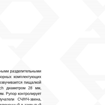
сными разделительными
борных комплектующих
 озвучивается пищалкой
ech диаметром 28 мм,
мм. Рупор контролирует
учатели СЧ/НЧ-звена,
заключенный в закрытый