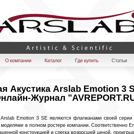
О компании
Каталог
Где купить
Статьи
я Акустика Arslab Emotion 3 S
нлайн-Журнал "AVREPORT.R
 Arslab Emotion 3 SE являются флагманами своей серии 
моделями в полном ростере компании. Соответственно Em
чшенной конструкцией и слегка возросшей ценой, проигры