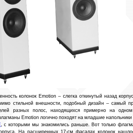
енность колонок Emotion ‒ слегка откинутый назад корпу
омимо стильной внешности, подобный дизайн ‒ самый п
телей разных полос, находящихся примерно на одно
лагманы Emotion логично походят на младшие напольники
E
, с которыми мы знакомились раньше. Вот только флагм
корпуса. На расширенных 17-см фасадах колонок нашло