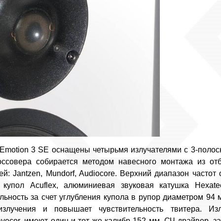
 Emotion 3 SE оснащены четырьмя излучателями с 3-поло
оссовера собирается методом навесного монтажа из от
й: Jantzen, Mundorf, Audiocore. Верхний диапазон частот
 купол Acuflex, алюминиевая звуковая катушка Hexat
льность за счет углубления купола в рупор диаметром 94 
злучения и повышает чувствительность твитера. Изл
vecor, имеют один и тот же калибр 152 мм. СЧ-драйвер, 