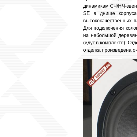
динамикам СЧ/НЧ-звена
SE в днище корпуса
высококачественных п
Для подключения колон
на небольшой деревян
(идут в комплекте). От
отделка произведена оч