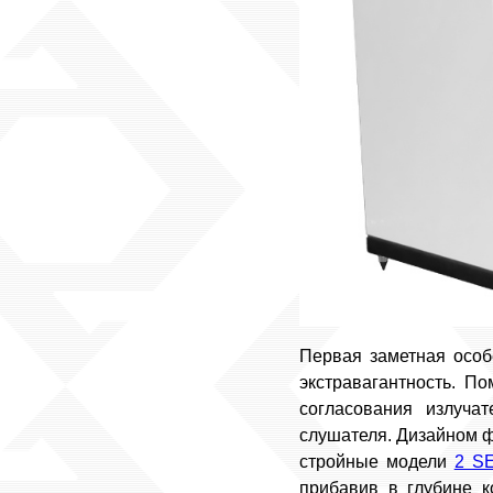
Первая заметная особ
экстравагантность. П
согласования излуча
слушателя. Дизайном ф
стройные модели
2 S
прибавив в глубине 