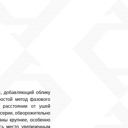
с, добавляющий облику
ростой метод фазового
м расстоянии от ушей
 серии, обворожительно
аны крупнее, особенно
сь место увеличенным