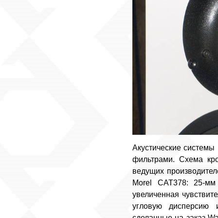
Акустические системы
фильтрами. Схема кр
ведущих производителе
Morel CAT378: 25-мм
увеличенная чувствите
угловую дисперсию и
сделанные на заказ Wa