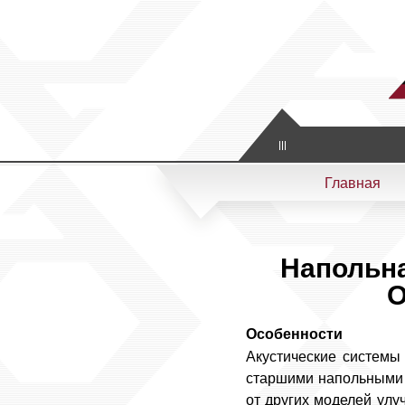
Artistic & Scientific
Главная
Напольна
О
Особенности
Акустические системы
старшими напольными 
от других моделей улу