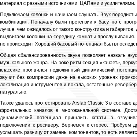
материал с разными источниками, ЦАПами и усилителями.
Подключаем колонки и начинаем слушать. Звук породисты
комбинация. Поначалу были претензии к басу, но с прог
лучше, чем ожидалось от такого конструктива и габаритов. 
выдвигаем колонки на середину комнаты прослушивания. 
не происходит. Хороший басовый потенциал был впослед
Общая сбалансированность звука позволяет назвать аку
музыкального жанра. На роке ритм-секция «качает», перку
классике проявился недюжинный динамический потенци
звучит без компрессии даже на высоких уровнях громко
локализация инструментов и вокала, остаточные ревербер
натурально.
Также удалось протестировать Arslab Classic 3 в составе 
фронтальных каналов в многоканальной системе. Дост
динамический потенциал пришлись кстати в озвучив
подключении к ресиверу. Вернемся к стерео. Пробуем др
услышать разницу от замены компонентов, то есть является