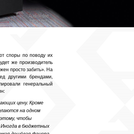
ают споры по поводу их
удет же производитель
лжен просто забить». На
ед другими брендами,
ировали генеральный
н:
вающих цену. Кроме
делаются на одном
Поэтому, чтобы
. Иногда в бюджетных
самая дешёвая фанера