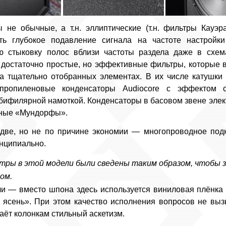
 не обычные, а т.н. эллиптические (т.н. фильтры Кауэр
ть глубокое подавление сигнала на частоте настройк
ую стыковку полос вблизи частоты раздела даже в схем
 достаточно простые, но эффективные фильтры, которые 
 тщательно отобранных элементах. В их числе катушки и
ипропиленовые конденсаторы Audiocore с эффектом с
 бифилярной намоткой. Конденсаторы в басовом звене элект
рные «Мундорфы».
две, но не по причине экономии — многопроводное под
инципиально.
ры в этой модели были сведены таким образом, чтобы з
ом.
или — вместо шпона здесь используется виниловая плёнка
ый ясень». При этом качество исполнения вопросов не вы
аёт колонкам стильный аскетизм.