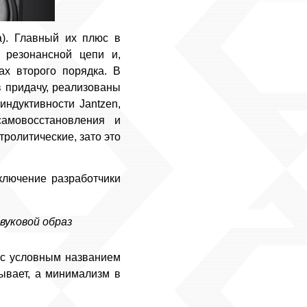
а). Главный их плюс в
и резонансной цепи и,
ах второго порядка. В
в придачу, реализованы
ндуктивности Jantzen,
амовосстановления и
ролитические, зато это
ключение разработчики
вуковой образ
 с условным названием
зывает, а минимализм в