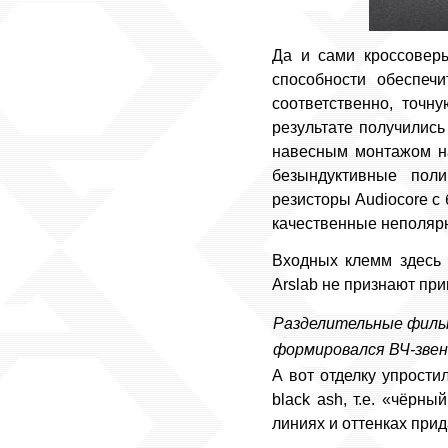
Да и сами кроссоверы
способности обеспечи
соответственно, точн
результате получились
навесным монтажом на
безындуктивные пол
резисторы Audiоcore с
качественные неполя
Входных клемм здесь 
Arslab не признают пр
Разделительные фильт
формировался ВЧ-звен
А вот отделку упрост
black ash, т.е. «чёрн
линиях и оттенках прид