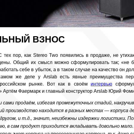
ЛЬНЫЙ ВЗНОС
С тех пор, как Stereo Two появились в продаже, не утих
цены. Общий их смысл можно сформулировать так; «не б
работать себе в убыток, а в таком случае на качество он до
самом же деле у Arslab есть явные преимущества пер
российском рынке. Вот как в своём
интервью
сформул
 Артём Фаермарк и главный конструктор Arslab Юрий Фоми
и сами продаём, избегая промежуточных стадий, накручи
ний производство находится в разных местах — корпуса 
 другом, и т.д., значит, неизбежны издержки логистики. 
ю, в сам продукт приходится вкладывать довольно мало
спользуют корпуса из прессованного картона, т.к. даже 