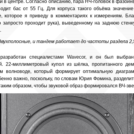
и в центре. Согласно описанию, пара НЧ-головок в фазои
одит бас от 55 Гц. Для корпуса такого объёма значение
е, которое я приведу в комментариях к измерениям. Бл
о запросто проходит рука), выведенному на заднюю стенк
.
двухполосные, и тандем работает до частоты раздела 2,5
разработан специалистами Wavecor, и он был выбра
й. 22-миллиметровый купол из шёлка, пропитанного д
ом волноводе, который формирует оптимальную диаграм
бенно важно, поскольку, по словам Юрия Фомина, раздели
аким образом, чтобы звуковой образ формировался ВЧ-зве